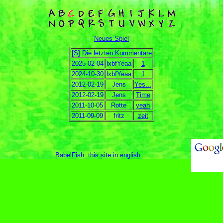
Neues Spiel
[S]
Die letzten Kommentare
2025-02-04
lxbfYeaa
1
2024-10-30
lxbfYeaa
1
2012-02-19
Jens
Yes...
2012-02-19
Jens
Time
2011-10-05
Rotte
yeah
2011-09-09
fritz
zeit
BabelFish: this site in english
.