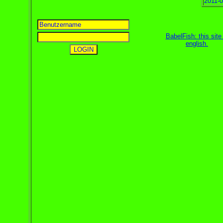
2011-0
BabelFish: this site 
english
.