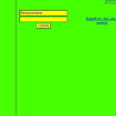
2011-0
BabelFish: this site 
english
.