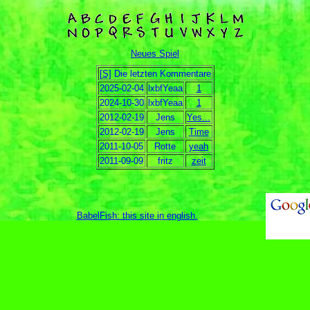
Neues Spiel
[S]
Die letzten Kommentare
2025-02-04
lxbfYeaa
1
2024-10-30
lxbfYeaa
1
2012-02-19
Jens
Yes...
2012-02-19
Jens
Time
2011-10-05
Rotte
yeah
2011-09-09
fritz
zeit
BabelFish: this site in english
.