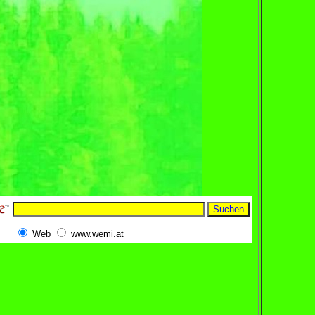
Web
www.wemi.at