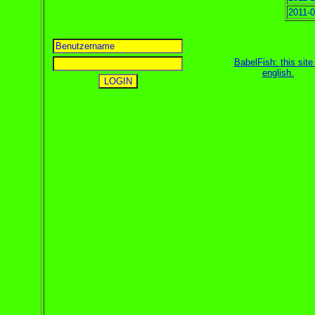
2011-0
BabelFish: this site 
english
.