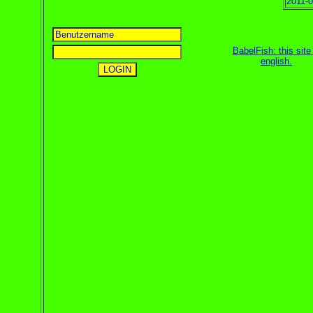
2011-0
BabelFish: this site 
english
.