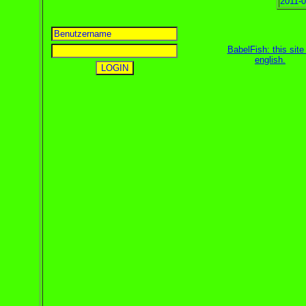
2011-0
BabelFish: this site 
english
.