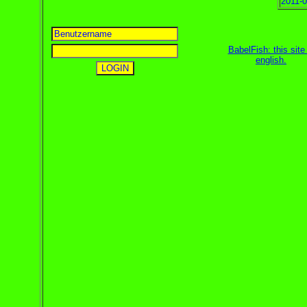
2011-0
BabelFish: this site 
english
.