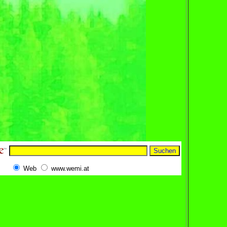
Web
www.wemi.at