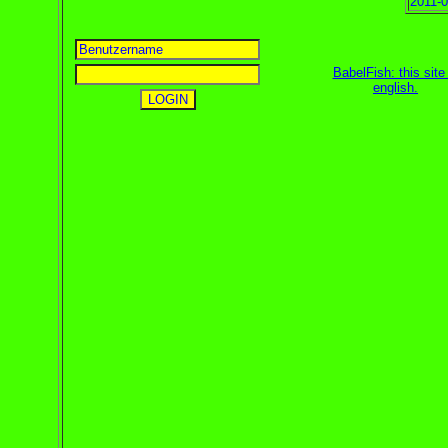
2011-0
BabelFish: this site 
english
.