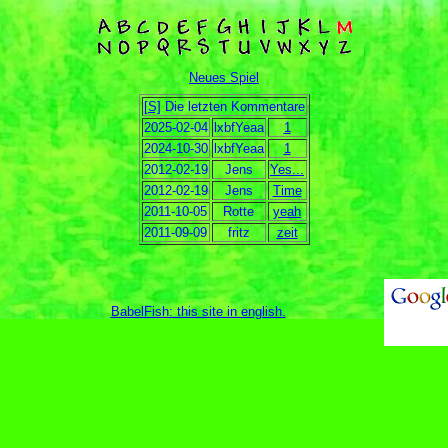
Neues Spiel
[S]
Die letzten Kommentare
2025-02-04
lxbfYeaa
1
2024-10-30
lxbfYeaa
1
2012-02-19
Jens
Yes...
2012-02-19
Jens
Time
2011-10-05
Rotte
yeah
2011-09-09
fritz
zeit
BabelFish: this site in english
.