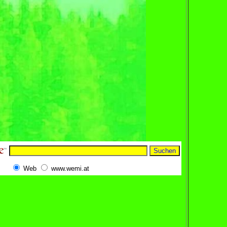
Web
www.wemi.at