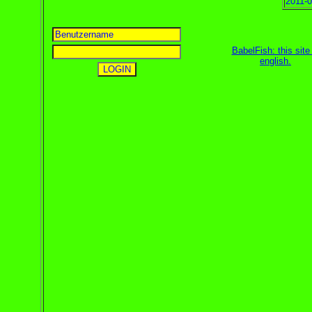
2011-0
BabelFish: this site 
english
.