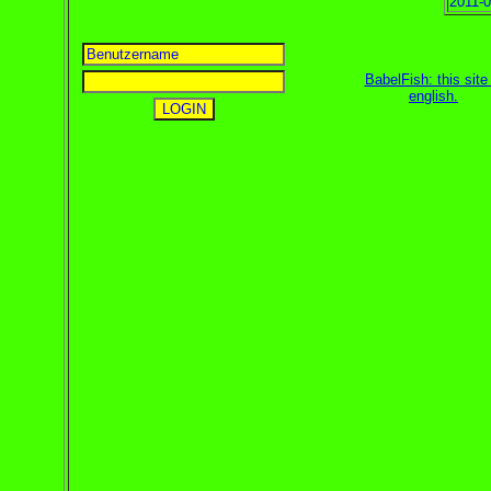
2011-0
BabelFish: this site 
english
.