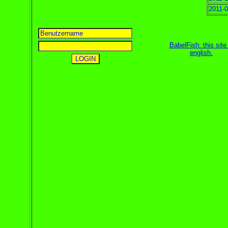
2011-0
BabelFish: this site 
english
.