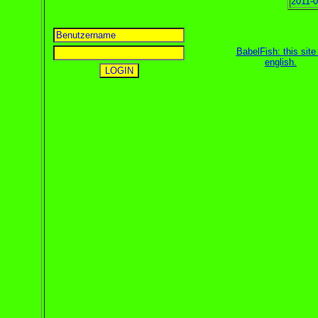
2011-0
BabelFish: this site 
english
.