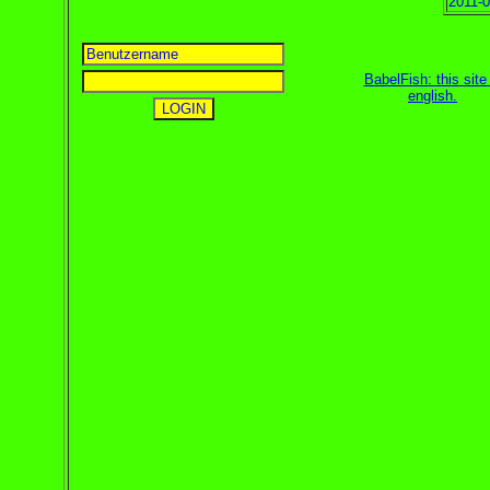
2011-0
BabelFish: this site 
english
.