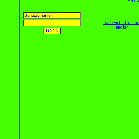
2011-0
BabelFish: this site 
english
.