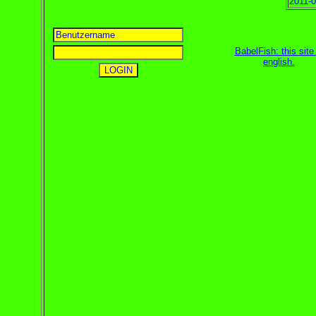
2011-0
BabelFish: this site 
english
.