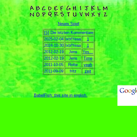
Neues Spiel
[S]
Die letzten Kommentare
2025-02-04
lxbfYeaa
1
2024-10-30
lxbfYeaa
1
2012-02-19
Jens
Yes...
2012-02-19
Jens
Time
2011-10-05
Rotte
yeah
2011-09-09
fritz
zeit
BabelFish: this site in english
.