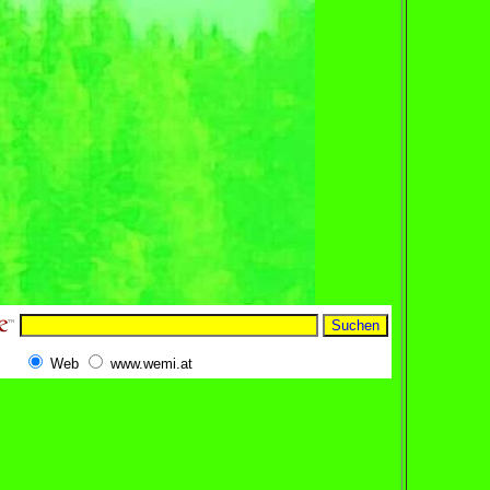
Web
www.wemi.at