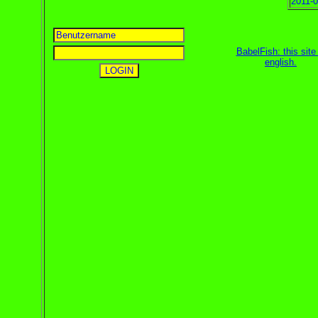
2011-0
BabelFish: this site 
english
.