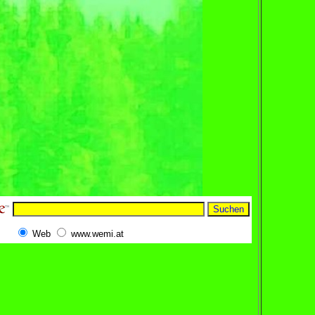
Web
www.wemi.at