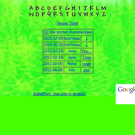
Neues Spiel
[S]
Die letzten Kommentare
2025-02-04
lxbfYeaa
1
2024-10-30
lxbfYeaa
1
2012-02-19
Jens
Yes...
2012-02-19
Jens
Time
2011-10-05
Rotte
yeah
2011-09-09
fritz
zeit
BabelFish: this site in english
.