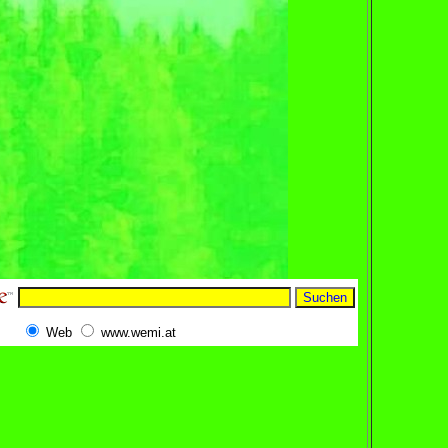
Web
www.wemi.at