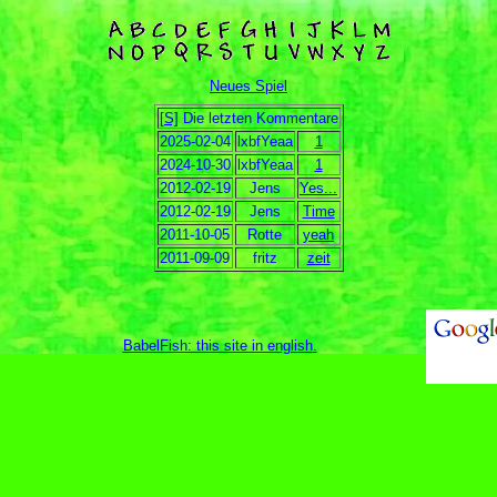
Neues Spiel
[S]
Die letzten Kommentare
2025-02-04
lxbfYeaa
1
2024-10-30
lxbfYeaa
1
2012-02-19
Jens
Yes...
2012-02-19
Jens
Time
2011-10-05
Rotte
yeah
2011-09-09
fritz
zeit
BabelFish: this site in english
.