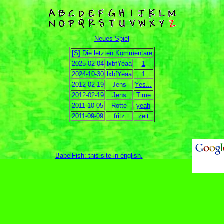
Neues Spiel
[S]
Die letzten Kommentare
2025-02-04
lxbfYeaa
1
2024-10-30
lxbfYeaa
1
2012-02-19
Jens
Yes...
2012-02-19
Jens
Time
2011-10-05
Rotte
yeah
2011-09-09
fritz
zeit
BabelFish: this site in english
.