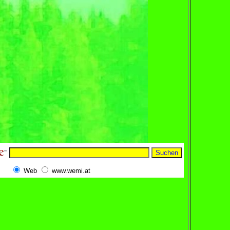
Web
www.wemi.at