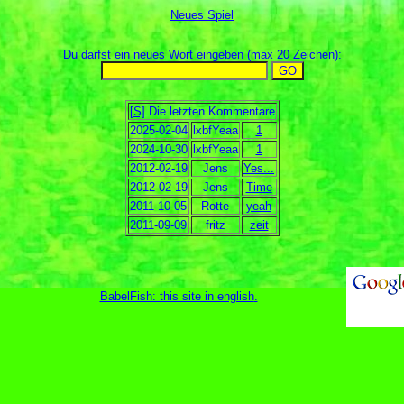
Neues Spiel
Du darfst ein neues Wort eingeben (max 20 Zeichen):
[S]
Die letzten Kommentare
2025-02-04
lxbfYeaa
1
2024-10-30
lxbfYeaa
1
2012-02-19
Jens
Yes...
2012-02-19
Jens
Time
2011-10-05
Rotte
yeah
2011-09-09
fritz
zeit
BabelFish: this site in english
.