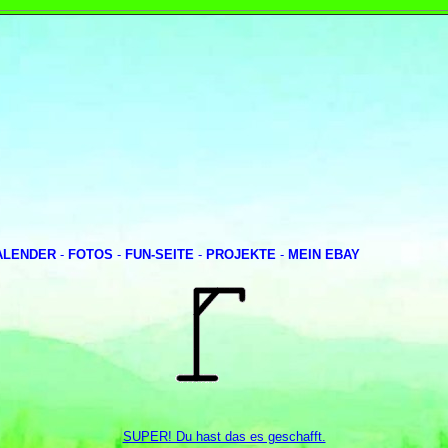
ALENDER
-
FOTOS
-
FUN-SEITE
-
PROJEKTE
-
MEIN EBAY
SUPER! Du hast das es geschafft.