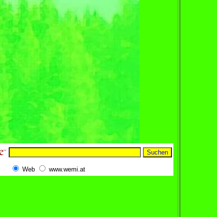
Web
www.wemi.at