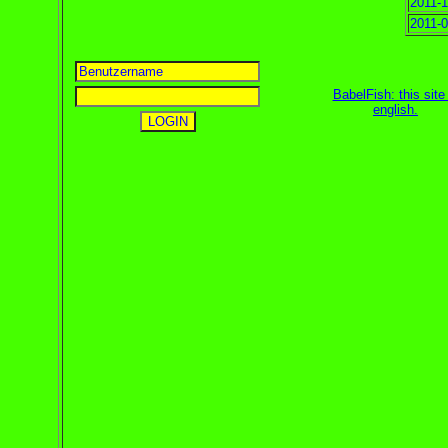
2011-1
2011-0
BabelFish: this site 
english
.