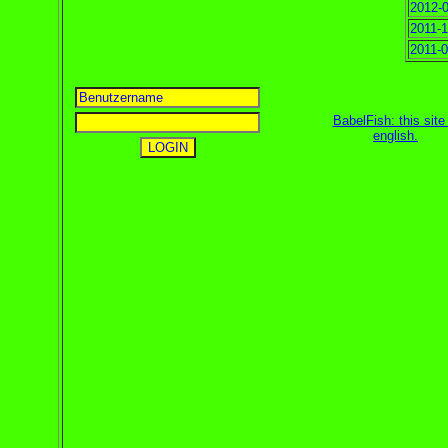
2012-0
2011-1
2011-0
BabelFish: this site 
english
.