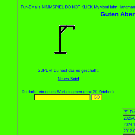
Fun-EMails
NIMMSPIEL
DO NOT KLICK
MyMoorHuhn
Hangman
Guten Aben
SUPER! Du hast das es geschafft.
Neues Spiel
Du darfst ein neues Wort eingeben (max 20 Zeichen):
[S]
Die
2025-0
2024-1
2012-0