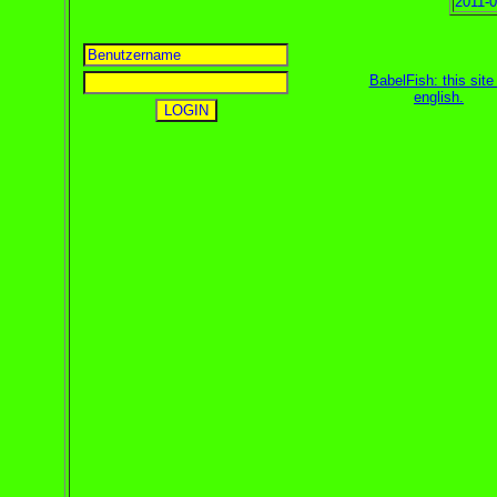
2011-0
BabelFish: this site 
english
.