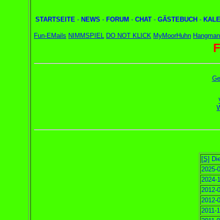
STARTSEITE
-
NEWS
-
FORUM
-
CHAT
-
GÄSTEBUCH
-
KAL
Fun-EMails
NIMMSPIEL
DO NOT KLICK
MyMoorHuhn
Hangman
F
Ge
W
[S]
Die
2025-0
2024-1
2012-0
2012-0
2011-1