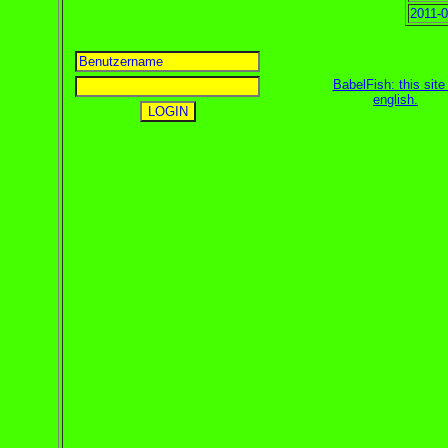
2011-0
BabelFish: this site 
english
.