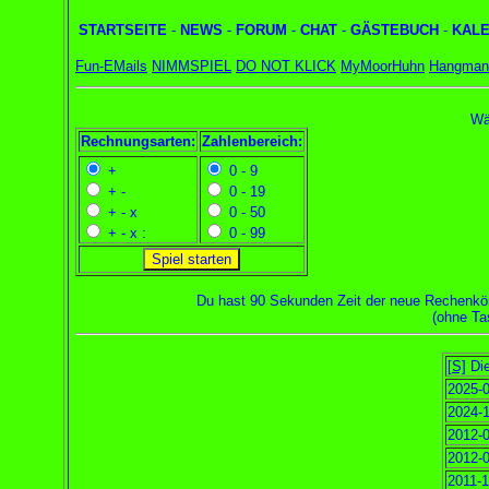
STARTSEITE
-
NEWS
-
FORUM
-
CHAT
-
GÄSTEBUCH
-
KAL
Fun-EMails
NIMMSPIEL
DO NOT KLICK
MyMoorHuhn
Hangman
Wä
Rechnungsarten:
Zahlenbereich:
+
0 - 9
+ -
0 - 19
+ - x
0 - 50
+ - x :
0 - 99
Du hast 90 Sekunden Zeit der neue Rechenkön
(ohne Ta
[S]
Die
2025-0
2024-1
2012-0
2012-0
2011-1