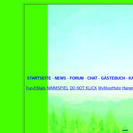
STARTSEITE
-
NEWS
-
FORUM
-
CHAT
-
GÄSTEBUCH
-
K
Fun-EMails
NIMMSPIEL
DO NOT KLICK
MyMoorHuhn
Hang