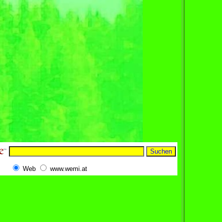
Web
www.wemi.at