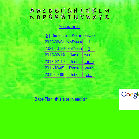
Neues Spiel
[S]
Die letzten Kommentare
2025-02-04
lxbfYeaa
1
2024-10-30
lxbfYeaa
1
2012-02-19
Jens
Yes...
2012-02-19
Jens
Time
2011-10-05
Rotte
yeah
2011-09-09
fritz
zeit
BabelFish: this site in english
.