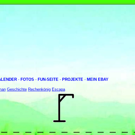
ALENDER
-
FOTOS
-
FUN-SEITE
-
PROJEKTE
-
MEIN EBAY
man
Geschichte
Rechenkönig
Escapa