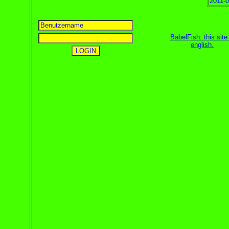
2011-0
BabelFish: this site 
english
.