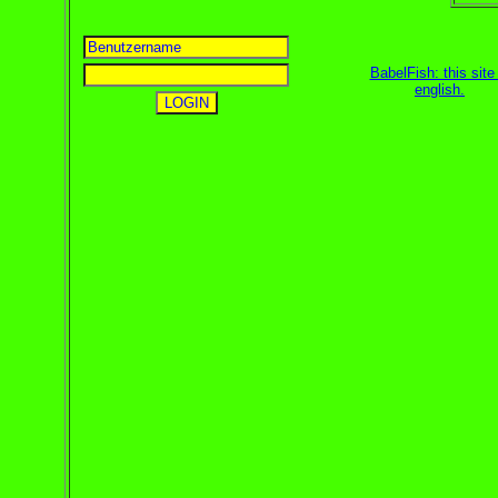
BabelFish: this site 
english
.