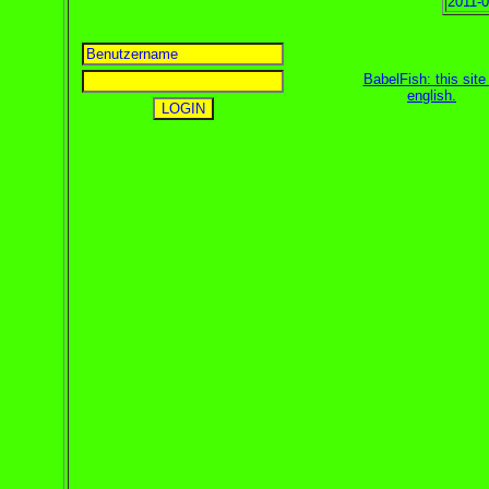
2011-0
BabelFish: this site 
english
.